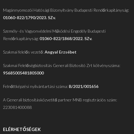
Magánnyomozói Hatósági Bizonyítvány Budapesti Rendőrkapitányság:
01060-822/1790/2023. SZv.
Személy- és Vagyonvédelmi Működési Engedély Budapesti
Rendőrkapitányság:
01060-822/1868/2022. SZv.
Szakmai felelős vezető:
Angyal Erzsébet
Szakmai Felelőségbiztosítás Generali Biztositó Zrt kötvényszáma:
95685005481805000
Felnőttképzési nyilvántartási száma:
B/2021/001656
A Generali biztosításközvetítő partner MNB regisztrációs szám:
223081400088
ELÉRHETŐSÉGEK