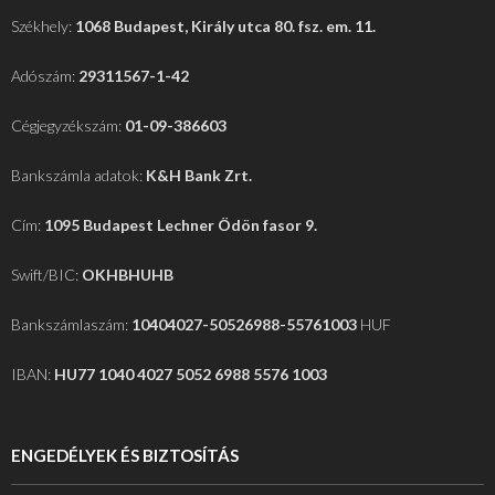
Székhely:
1068 Budapest, Király utca 80. fsz. em. 11.
Adószám:
29311567-1-42
Cégjegyzékszám:
01-09-386603
Bankszámla adatok:
K&H Bank Zrt.
Cím:
1095 Budapest Lechner Ödön fasor 9.
Swift/BIC:
OKHBHUHB
Bankszámlaszám:
10404027-50526988-55761003
HUF
IBAN:
HU77 1040 4027 5052 6988 5576 1003
ENGEDÉLYEK ÉS BIZTOSÍTÁS