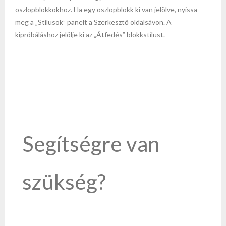
oszlopblokkokhoz. Ha egy oszlopblokk ki van jelölve, nyissa
meg a „Stílusok” panelt a Szerkesztő oldalsávon. A
kipróbáláshoz jelölje ki az „Átfedés” blokkstílust.
Segítségre van
szükség?