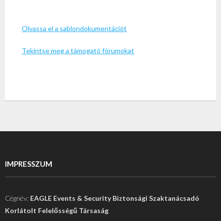
Olvassa el a sablondokumentációt
Tekintse meg a támogató fórumokat
IMPRESSZUM
Cégnév:
EAGLE Events & Security Biztonsági Szaktanácsadó
Korlátolt Felelősségű Társaság