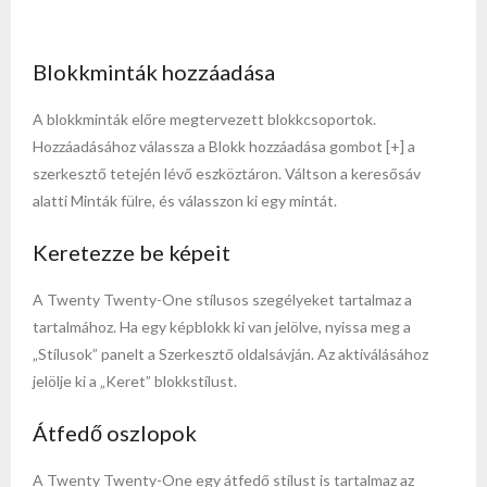
Blokkminták hozzáadása
A blokkminták előre megtervezett blokkcsoportok.
Hozzáadásához válassza a Blokk hozzáadása gombot [+] a
szerkesztő tetején lévő eszköztáron. Váltson a keresősáv
alatti Minták fülre, és válasszon ki egy mintát.
Keretezze be képeit
A Twenty Twenty-One stílusos szegélyeket tartalmaz a
tartalmához. Ha egy képblokk ki van jelölve, nyissa meg a
„Stílusok” panelt a Szerkesztő oldalsávján. Az aktiválásához
jelölje ki a „Keret” blokkstílust.
Átfedő oszlopok
A Twenty Twenty-One egy átfedő stílust is tartalmaz az