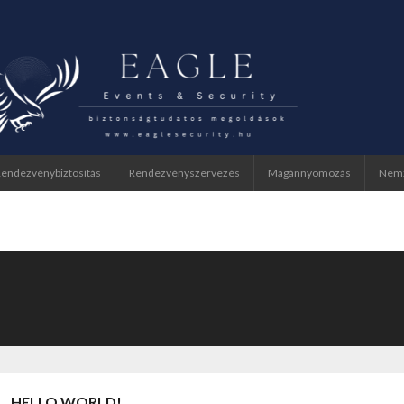
endezvénybiztosítás
Rendezvényszervezés
Magánnyomozás
Nemz
HELLO WORLD!