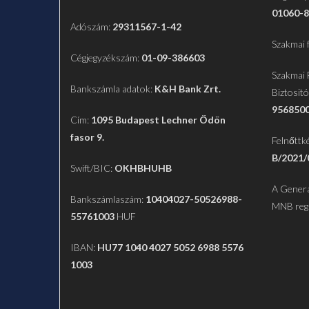
01060-8
Adószám:
29311567-1-42
Szakmai 
Cégjegyzékszám:
01-09-386603
Szakmai 
Bankszámla adatok:
K&H Bank Zrt.
Biztosit
956850
Cím:
1095 Budapest Lechner Ödön
fasor 9.
Felnőttk
B/2021/
Swift/BIC:
OKHBHUHB
A Genera
Bankszámlaszám:
10404027-50526988-
MNB reg
55761003
HUF
IBAN:
HU77 1040 4027 5052 6988 5576
1003