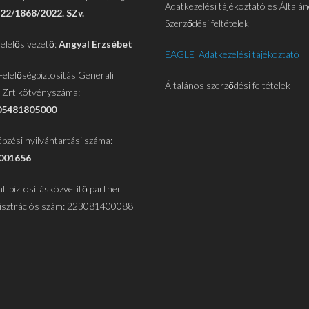
Adatkezelési tájékoztató és Általá
22/1868/2022. SZv.
Szerződési feltételek
felelős vezető:
Angyal Erzsébet
EAGLE_Adatkezelési tájékoztató
Felelőségbiztosítás Generali
Általános szerződési feltételek
ó Zrt kötvényszáma:
05481805000
épzési nyilvántartási száma:
001656
li biztosításközvetítő partner
isztrációs szám: 223081400088