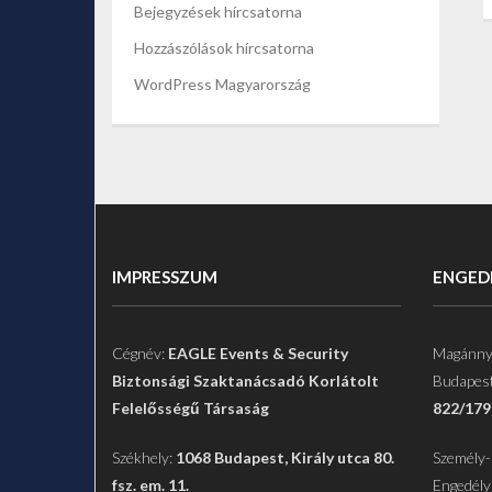
Bejegyzések hírcsatorna
Hozzászólások hírcsatorna
WordPress Magyarország
IMPRESSZUM
ENGEDÉ
Cégnév:
EAGLE Events & Security
Magánny
Biztonsági Szaktanácsadó Korlátolt
Budapest
Felelősségű Társaság
822/179
Székhely:
1068 Budapest, Király utca 80.
Személy-
fsz. em. 11.
Engedély