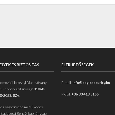
LYEK ÉS BIZTOSÍTÁS
ELÉRHETŐSÉGEK
omozói Hatósági Bizonyítvány
E-mail:
info@eaglesecurity.hu
i Rendőrkapitányság:
01060-
Mobil:
+36 30 413 5155
0/2023. SZv.
 és Vagyonvédelmi Működési
 Budapesti Rendőrkapitányság: